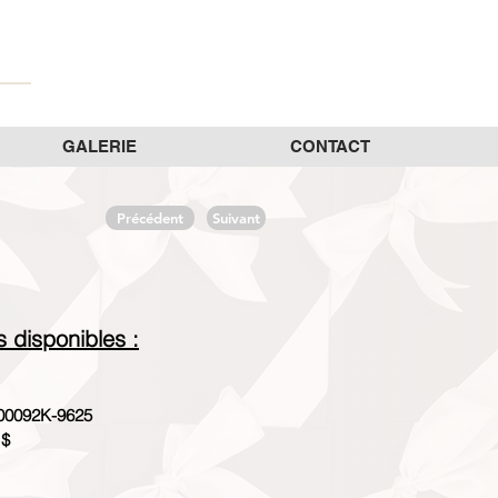
GALERIE
CONTACT
Précédent
Suivant
es disponibles :
00092K-9625
 $