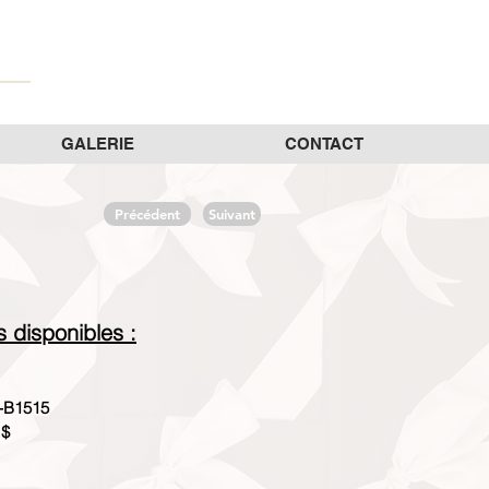
GALERIE
CONTACT
Précédent
Suivant
es disponibles :
-B1515
 $