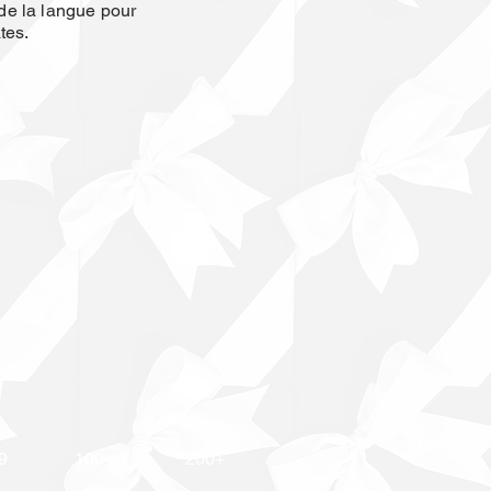
t de la langue pour
tes.
9
100+
200+