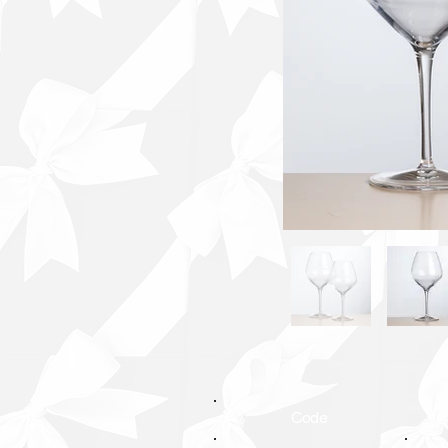
Code
C