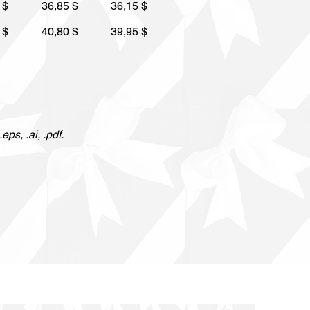
 $
36,85 $
36,15 $
 $
40,80 $
39,95 $
ps, .ai, .pdf.