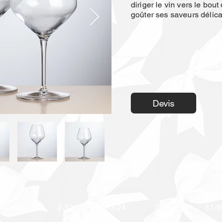
diriger le vin vers le bou
goûter ses saveurs délica
Devis
apacité
2-12
13-24
25-50
51-9