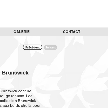
GALERIE
CONTACT
Précédent
Suivant
e Brunswick
 Brunswick capture
 rouge robuste. Les
 collection Brunswick
s aux bords étroits pour