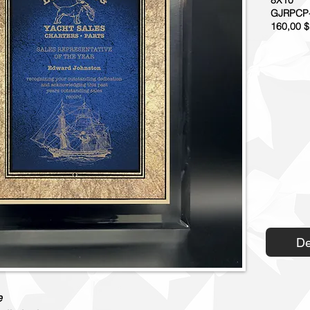
8X10''
GJRPCP
160,00 $
De
e