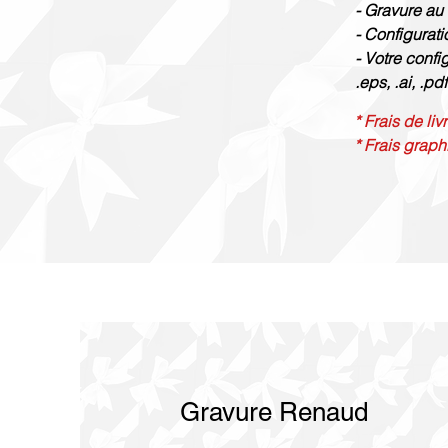
- Gravure au 
- Configurati
- Votre confi
.eps, .ai, .pdf
* Frais de li
* Frais graph
Gravure Renaud