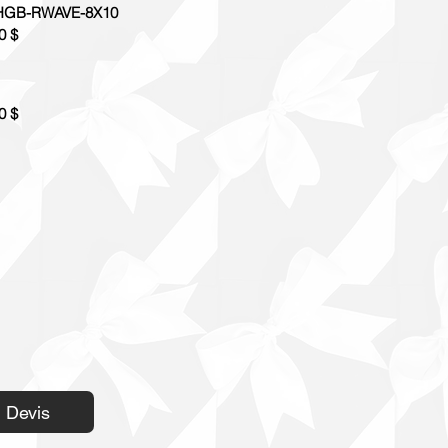
GB-RWAVE-8X10
0 $
0 $
Devis