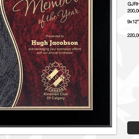
GJRH
200,0
9x12''
220,0