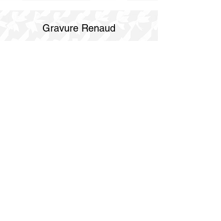
Gravure Renaud
514 844 4347
info@gravurerenaud.com
4274 rue Aubert
Laval, QC H7R 4V4
Expédition
Purolator Express 1-2 jours
Livraison SOS le jour même
Livraison SOS le même jour en 3h