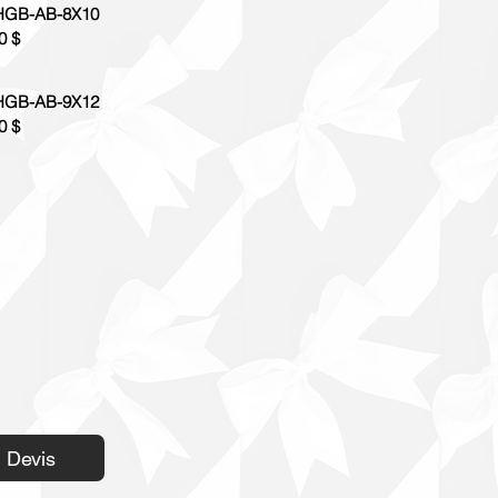
GB-AB-8X10
0 $
GB-AB-9X12
0 $
Devis