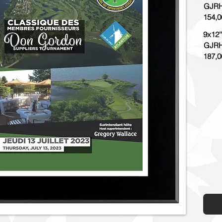
GJRH
154,0
9x12''
GJRH
187,0