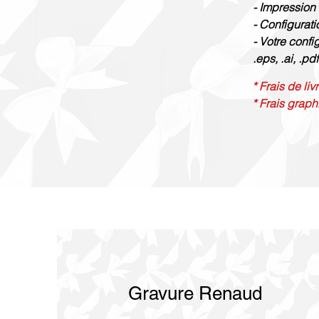
- Impression
- Configurati
- Votre confi
.eps, .ai, .pdf
* Frais de li
* Frais graph
Gravure Renaud