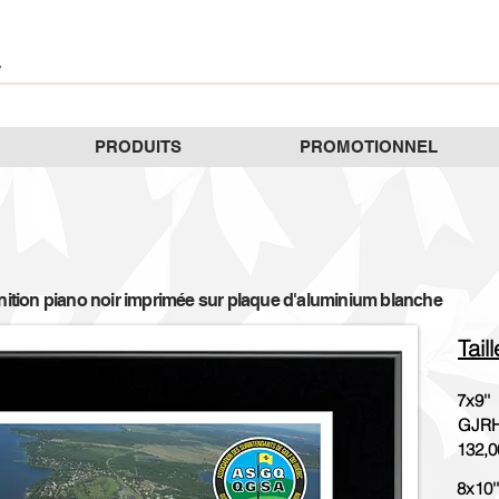
PRODUITS
PROMOTIONNEL
inition piano noir imprimée sur plaque d'aluminium blanche
Tail
7x9''
GJRH
132,0
8x10''