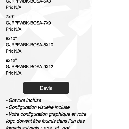
GJRPFWBK-BOSA-6X8
Prix N/A
7x9''
GJRPFWBK-BOSA-7X9
Prix N/A
8x10''
GJRPFWBK-BOSA-8X10
Prix N/A
9x12''
GJRPFWBK-BOSA-9X12
Prix N/A
Devis
- Gravure incluse
- Configuration visuelle incluse
- Votre configuration graphique et votre
logo doivent être fournis dans l'un des
formats suivants : .eps, .ai, .pdf.