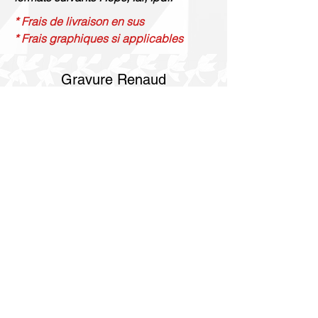
* Frais de livraison en sus
* Frais graphiques si applicables
Gravure Renaud
514 844 4347
info@gravurerenaud.com
4274 rue Aubert
Laval, QC H7R 4V4
Expédition
Purolator Express 1-2 jours
Livraison SOS le jour même
Livraison SOS le même jour en 3h