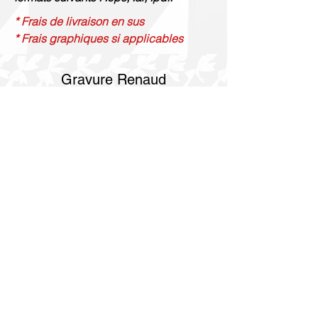
* Frais de livraison en sus
* Frais graphiques si applicables
Gravure Renaud
514 844 4347
info@gravurerenaud.com
4274 rue Aubert
Laval, QC H7R 4V4
Expédition
Purolator Express 1-2 jours
Livraison SOS le jour même
Livraison SOS le même jour en 3h