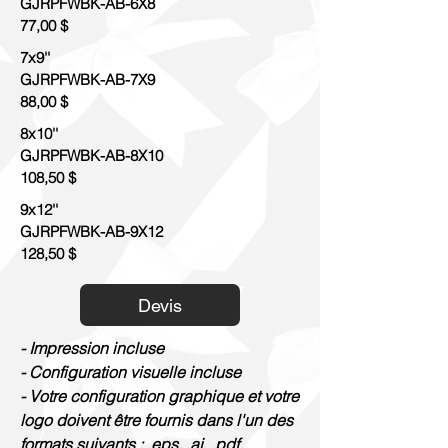
GJRPFWBK-AB-6X8
77,00 $
7x9''
GJRPFWBK-AB-7X9
88,00 $
8x10''
GJRPFWBK-AB-8X10
108,50 $
9x12''
GJRPFWBK-AB-9X12
128,50 $
Devis
- Impression incluse
- Configuration visuelle incluse
- Votre configuration graphique et votre
logo doivent être fournis dans l'un des
formats suivants : .eps, .ai, .pdf.