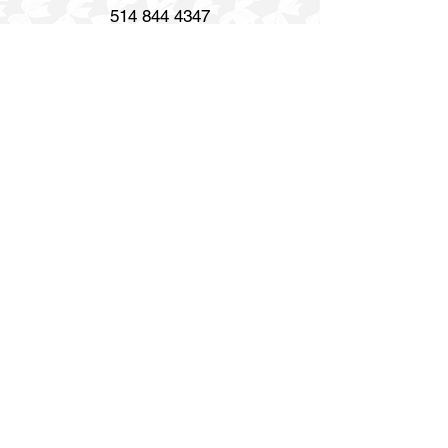
514 844 4347
info@gravurerenaud.com
4274 rue Aubert
Laval, QC H7R 4V4
Expédition
Purolator Express 1-2 jours
Livraison SOS le jour même
Livraison SOS le même jour en 3h
Heures d'ouverture
Lun. - Ven. : 8h30 h - 17h
Samedi : Fermé