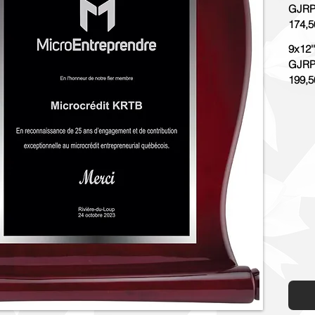
GJRP
174,5
9x12''
GJRP
199,5