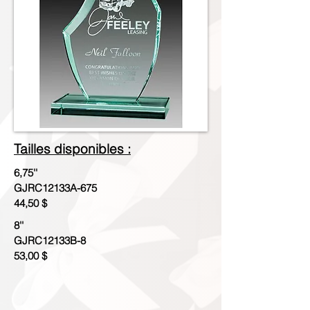
Tailles disponibles :
6,75''
GJRC12133A-675
44,50 $
8''
GJRC12133B-8
53,00 $