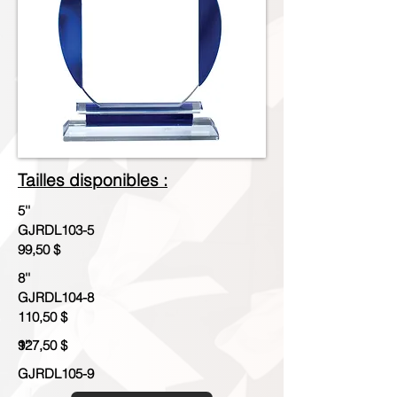
Tailles disponibles :
5''
GJRDL103-5
99,50 $
8''
GJRDL104-8
110,50 $
9''
127,50 $
GJRDL105-9