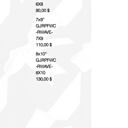
6X8
90,00 $
7x9''
GJRPFWC
-RWAVE-
7X9
110,00 $
8x10''
GJRPFWC
-RWAVE-
8X10
130,00 $