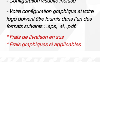
- Configuration visuelle incluse
- Votre configuration graphique et votre
logo doivent être fournis dans l'un des
formats suivants : .eps, .ai, .pdf.
* Frais de livraison en sus
* Frais graphiques si applicables
Gravure Renaud
514 844 4347
info@gravurerenaud.com
4274 rue Aubert
Laval, QC H7R 4V4
Expédition