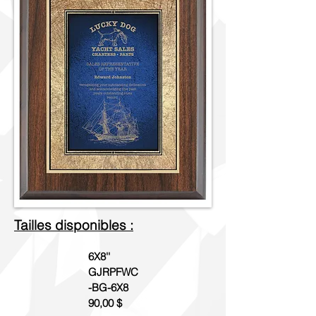
Tailles disponibles :
6X8''
GJRPFWC
-BG-6X8
90,00 $