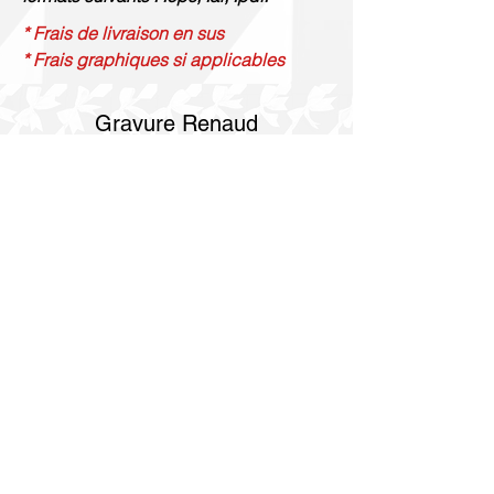
* Frais de livraison en sus
* Frais graphiques si applicables
Gravure Renaud
514 844 4347
info@gravurerenaud.com
4274 rue Aubert
Laval, QC H7R 4V4
Expédition
Purolator Express 1-2 jours
Livraison SOS le jour même
Livraison SOS le même jour en 3h