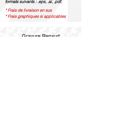
formats suivants : .eps, .ai, .pdf.
* Frais de livraison en sus
* Frais graphiques si applicables
Gravure Renaud
514 844 4347
info@gravurerenaud.com
4274 rue Aubert
Laval, QC H7R 4V4
Expédition
Purolator Express 1-2 jours
Livraison SOS le jour même
Livraison SOS le même jour en 3h