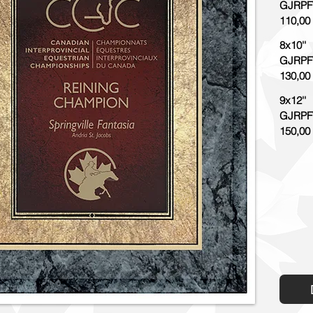
GJRPF
110,00
8x10''
GJRPF
130,00
9x12''
GJRPF
150,00