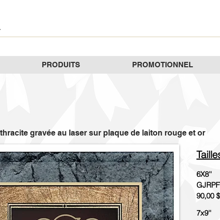
PRODUITS
PROMOTIONNEL
hracite gravée au laser sur plaque de laiton rouge et or
Taill
6X8''
GJRPF
90,00 $
7x9''