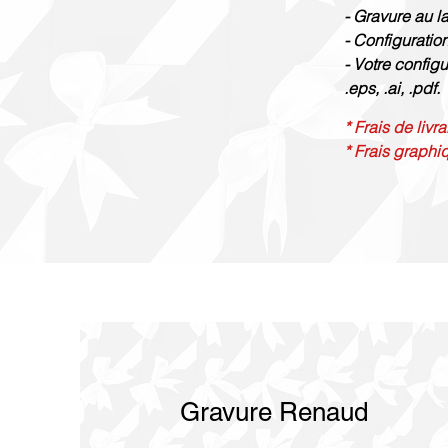
- Gravure au l
- Configuration
- Votre configu
.eps, .ai, .pdf.
* Frais de livr
* Frais graphi
Gravure Renaud