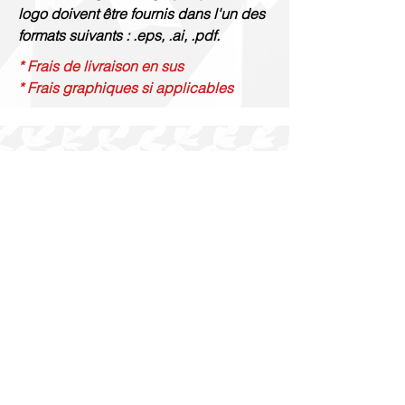
logo doivent être fournis dans l'un des
formats suivants : .eps, .ai, .pdf.
* Frais de livraison en sus
* Frais graphiques si applicables
Gravure Renaud
514 844 4347
info@gravurerenaud.com
4274 rue Aubert
Laval, QC H7R 4V4
Expédition
Purolator Express 1-2 jours
Livraison SOS le jour même