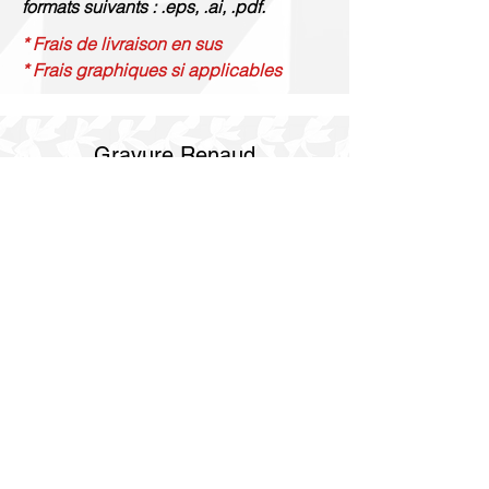
formats suivants : .eps, .ai, .pdf.
* Frais de livraison en sus
* Frais graphiques si applicables
Gravure Renaud
514 844 4347
info@gravurerenaud.com
4274 rue Aubert
Laval, QC H7R 4V4
Expédition
Purolator Express 1-2 jours
Livraison SOS le jour même
Livraison SOS le même jour en 3h