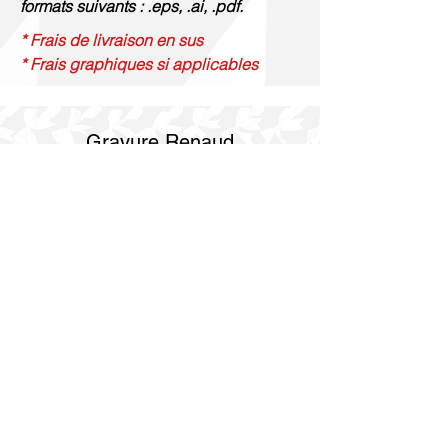
formats suivants : .eps, .ai, .pdf.
* Frais de livraison en sus
* Frais graphiques si applicables
Gravure Renaud
514 844 4347
info@gravurerenaud.com
4274 rue Aubert
Laval, QC H7R 4V4
Expédition
Purolator Express 1-2 jours
Livraison SOS le jour même
Livraison SOS le même jour en 3h