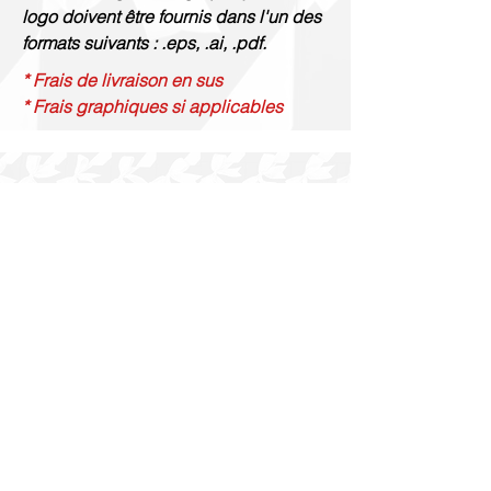
logo doivent être fournis dans l'un des
formats suivants : .eps, .ai, .pdf.
* Frais de livraison en sus
* Frais graphiques si applicables
Gravure Renaud
514 844 4347
info@gravurerenaud.com
4274 rue Aubert
Laval, QC H7R 4V4
Expédition
Purolator Express 1-2 jours
Livraison SOS le jour même