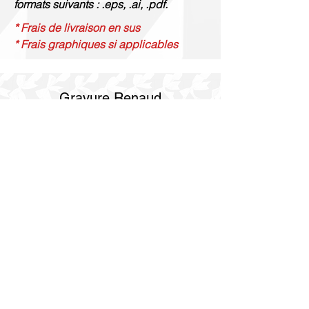
formats suivants : .eps, .ai, .pdf.
* Frais de livraison en sus
* Frais graphiques si applicables
Gravure Renaud
514 844 4347
info@gravurerenaud.com
4274 rue Aubert
Laval, QC H7R 4V4
Expédition
Purolator Express 1-2 jours
Livraison SOS le jour même
Livraison SOS le même jour en 3h