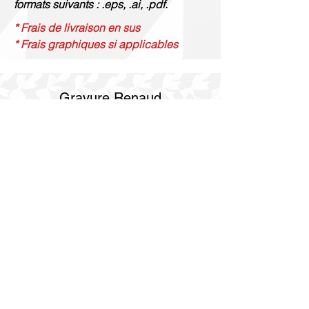
formats suivants : .eps, .ai, .pdf.
* Frais de livraison en sus
* Frais graphiques si applicables
Gravure Renaud
514 844 4347
info@gravurerenaud.com
4274 rue Aubert
Laval, QC H7R 4V4
Expédition
Purolator Express 1-2 jours
Livraison SOS le jour même
Livraison SOS le même jour en 3h