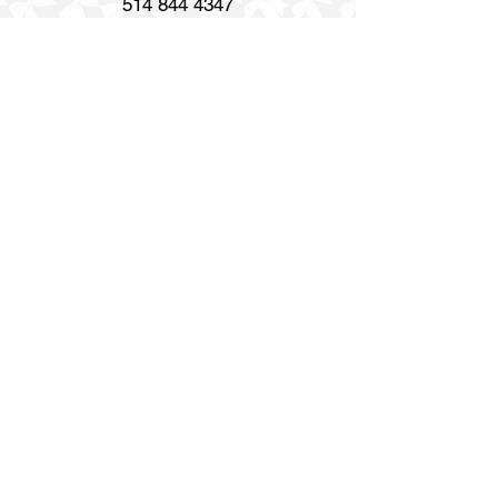
514 844 4347
info@gravurerenaud.com
4274 rue Aubert
Laval, QC H7R 4V4
Expédition
Purolator Express 1-2 jours
Livraison SOS le jour même
Livraison SOS le même jour en 3h
Heures d'ouverture
Lun. - Ven. : 8h30 h - 17h
Samedi : Fermé
Dimanche : Fermé