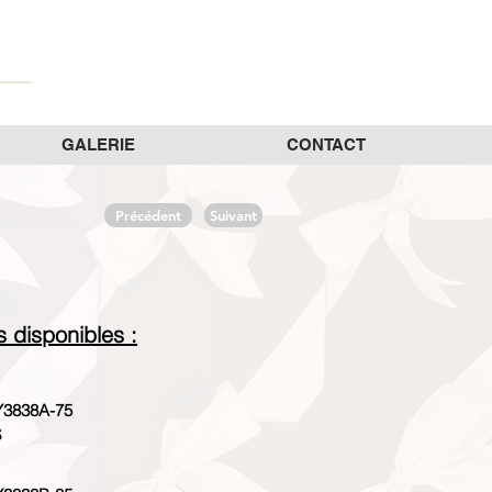
GALERIE
CONTACT
Précédent
Suivant
es disponibles :
3838A-75
$