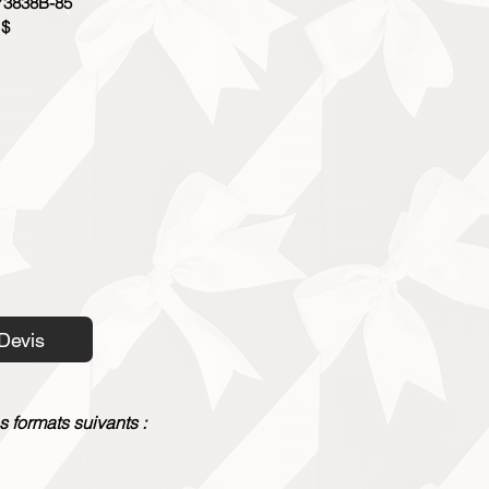
3838B-85
 $
Devis
s formats suivants :