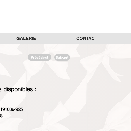
GALERIE
CONTACT
Précédent
Suivant
es disponibles :
191036-925
 $