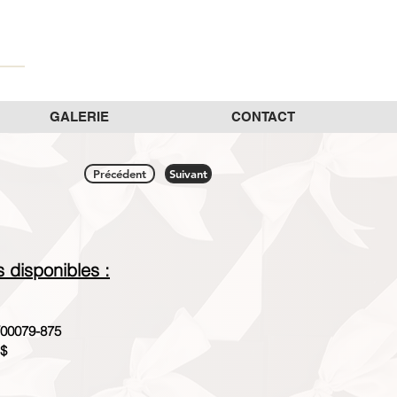
GALERIE
CONTACT
Précédent
Suivant
es disponibles :
00079-875
 $