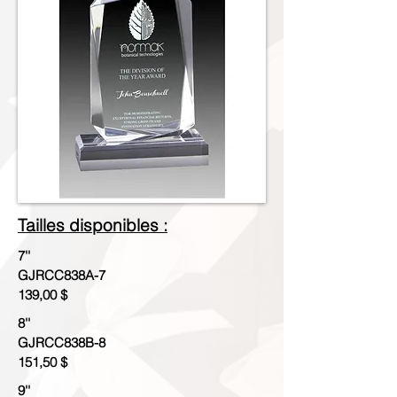
Tailles disponibles :
7''
GJRCC838A-7
139,00 $
8''
GJRCC838B-8
151,50 $
9''