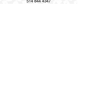
514 844 4347
info@gravurerenaud.com
4274 rue Aubert
Laval, QC H7R 4V4
Expédition
Purolator Express 1-2 jours
Livraison SOS le jour même
Livraison SOS le même jour en 3h
Heures d'ouverture
Lun. - Ven. : 8h30 h - 17h
Samedi : Fermé
Dimanche : Fermé